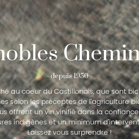
nobles Chemi
- depuis 1950 -
ché au coeur du Castillonais, que sont b
es selon les préceptes de l'agriculture b
us offrent un vin vinifié dans la confiance
ures indigènes et un minimum d'intervent
Laissez vous surprendre !