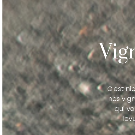
Vig
C'est ni
nos vign
qui vo
lev