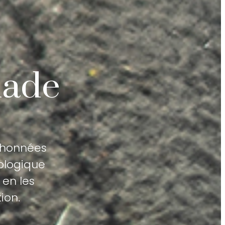
nade
ichonnées
iologique
 en les
ion.